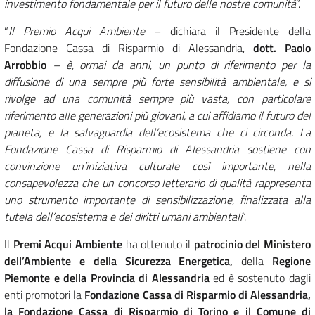
investimento fondamentale per il futuro delle nostre comunità
”.
“
Il Premio Acqui Ambiente
– dichiara il Presidente della
Fondazione Cassa di Risparmio di Alessandria,
dott.
Paolo
Arrobbio
– è, ormai da anni, un punto di riferimento per la
diffusione di una sempre più forte sensibilità ambientale, e si
rivolge ad una comunità sempre più vasta, con particolare
riferimento alle generazioni più giovani, a cui affidiamo il futuro del
pianeta, e la salvaguardia dell’ecosistema che ci circonda. La
Fondazione Cassa di Risparmio di Alessandria sostiene con
convinzione un’iniziativa culturale così importante, nella
consapevolezza che un concorso letterario di qualità rappresenta
uno strumento importante di sensibilizzazione, finalizzata alla
tutela dell’ecosistema e dei diritti umani ambientali
“.
Il
Premi Acqui Ambiente
ha ottenuto il
patrocinio del Ministero
dell’Ambiente e della Sicurezza Energetica,
della
Regione
Piemonte e della Provincia di Alessandria
ed è sostenuto dagli
enti promotori la
Fondazione Cassa di Risparmio di Alessandria,
la Fondazione Cassa di Risparmio di Torino e il Comune di