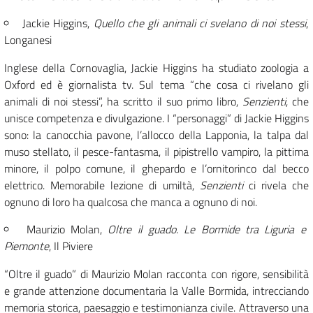
Jackie Higgins,
Quello che gli animali ci svelano di noi stessi
,
Longanesi
Inglese della Cornovaglia, Jackie Higgins ha studiato zoologia a
Oxford ed è giornalista tv. Sul tema “che cosa ci rivelano gli
animali di noi stessi”, ha scritto il suo primo libro,
Senzienti
, che
unisce competenza e divulgazione. I “personaggi” di Jackie Higgins
sono: la canocchia pavone, l’allocco della Lapponia, la talpa dal
muso stellato, il pesce-fantasma, il pipistrello vampiro, la pittima
minore, il polpo comune, il ghepardo e l’ornitorinco dal becco
elettrico. Memorabile lezione di umiltà,
Senzienti
ci rivela che
ognuno di loro ha qualcosa che manca a ognuno di noi.
Maurizio Molan,
Oltre il guado. Le Bormide tra Liguria e
Piemonte
, Il Piviere
“Oltre il guado” di Maurizio Molan racconta con rigore, sensibilità
e grande attenzione documentaria la Valle Bormida, intrecciando
memoria storica, paesaggio e testimonianza civile. Attraverso una