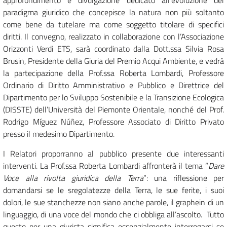
paradigma giuridico che concepisce la natura non più soltanto
come bene da tutelare ma come soggetto titolare di specifici
diritti. Il convegno, realizzato in collaborazione con l’Associazione
Orizzonti Verdi ETS, sarà coordinato dalla Dott.ssa Silvia Rosa
Brusin, Presidente della Giuria del Premio Acqui Ambiente, e vedrà
la partecipazione della Prof.ssa Roberta Lombardi, Professore
Ordinario di Diritto Amministrativo e Pubblico e Direttrice del
Dipartimento per lo Sviluppo Sostenibile e la Transizione Ecologica
(DISSTE) dell’Università del Piemonte Orientale, nonché del Prof.
Rodrigo Míguez Núñez, Professore Associato di Diritto Privato
presso il medesimo Dipartimento.
I Relatori proporranno al pubblico presente due interessanti
interventi. La Prof.ssa Roberta Lombardi affronterà il tema “
Dare
Voce alla rivolta giuridica della Terra
”: una riflessione per
domandarsi se le sregolatezze della Terra, le sue ferite, i suoi
dolori, le sue stanchezze non siano anche parole, il graphein di un
linguaggio, di una voce del mondo che ci obbliga all’ascolto. Tutto
questo per una giurista significa essenzialmente interrogarsi se