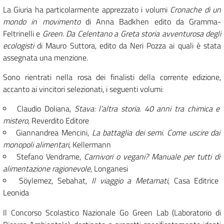
La Giuria ha particolarmente apprezzato i volumi
Cronache di un
mondo in movimento
di Anna Badkhen edito da Gramma-
Feltrinelli e
Green. Da Celentano a Greta storia avventurosa degli
ecologisti
di Mauro Suttora, edito da Neri Pozza ai quali è stata
assegnata una menzione.
Sono rientrati nella rosa dei finalisti della corrente edizione,
accanto ai vincitori selezionati, i seguenti volumi:
Claudio Doliana,
Stava: l’altra storia. 40 anni tra chimica e
mistero
, Reverdito Editore
Giannandrea Mencini,
La battaglia dei semi. Come uscire dai
monopoli alimentari
, Kellermann
Stefano Vendrame,
Carnivori o vegani? Manuale per tutti di
alimentazione ragionevole
, Longanesi
Söylemez, Sebahat,
Il viaggio a Metamati
, Casa Editrice
Leonida
Il Concorso Scolastico Nazionale Go Green Lab (Laboratorio di